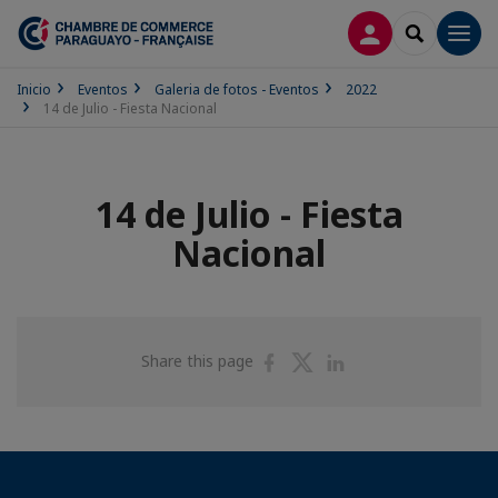
CONECTARSE
SEARCH
Men
Inicio
Eventos
Galeria de fotos - Eventos
2022
14 de Julio - Fiesta Nacional
14 de Julio - Fiesta
Nacional
Share
Share
Share
Share this page
on
on
on
Facebook
Twitter
Linkedin