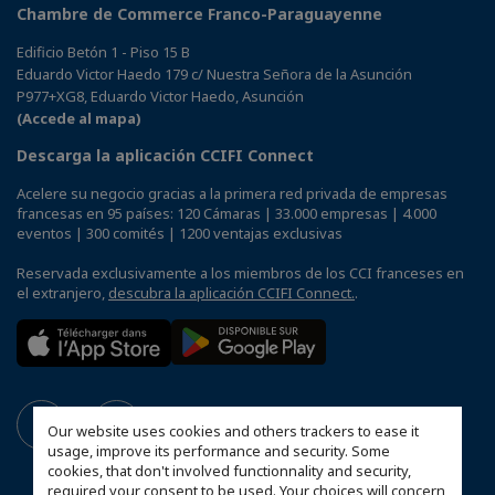
Chambre de Commerce Franco-Paraguayenne
Edificio Betón 1 - Piso 15 B
Eduardo Victor Haedo 179 c/ Nuestra Señora de la Asunción
P977+XG8, Eduardo Victor Haedo, Asunción
(Accede al mapa)
Descarga la aplicación CCIFI Connect
Acelere su negocio gracias a la primera red privada de empresas
francesas en 95 países: 120 Cámaras | 33.000 empresas | 4.000
eventos | 300 comités | 1200 ventajas exclusivas
Reservada exclusivamente a los miembros de los CCI franceses en
el extranjero,
descubra la aplicación CCIFI Connect.
.
Our website uses cookies and others trackers to ease it
usage, improve its performance and security. Some
cookies, that don't involved functionnality and security,
required your consent to be used. Your choices will concern