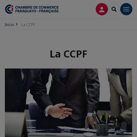
CONECTARSE
SEARCH
Men
Inicio
La CCPF
La CCPF