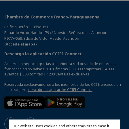
Chambre de Commerce Franco-Paraguayenne
Edificio Betón 1 - Piso 15 B
Eduardo Victor Haedo 179 c/ Nuestra Señora de la Asunción
P977+XG8, Eduardo Victor Haedo, Asunción
(Accede al mapa)
Descarga la aplicación CCIFI Connect
Acelere su negocio gracias a la primera red privada de empresas
francesas en 95 países: 120 Cámaras | 33.000 empresas | 4.000
eventos | 300 comités | 1200 ventajas exclusivas
Reservada exclusivamente a los miembros de los CCI franceses en
el extranjero,
descubra la aplicación CCIFI Connect.
.
Our website uses cookies and others trackers to ease it