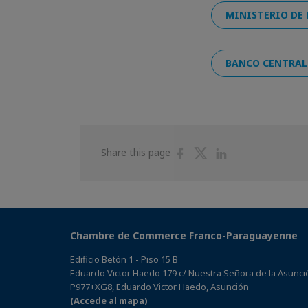
MINISTERIO DE
BANCO CENTRAL
Share
Share
Share
Share this page
on
on
on
Facebook
Twitter
Linkedin
Chambre de Commerce Franco-Paraguayenne
Edificio Betón 1 - Piso 15 B
Eduardo Victor Haedo 179 c/ Nuestra Señora de la Asunci
P977+XG8, Eduardo Victor Haedo, Asunción
(Accede al mapa)