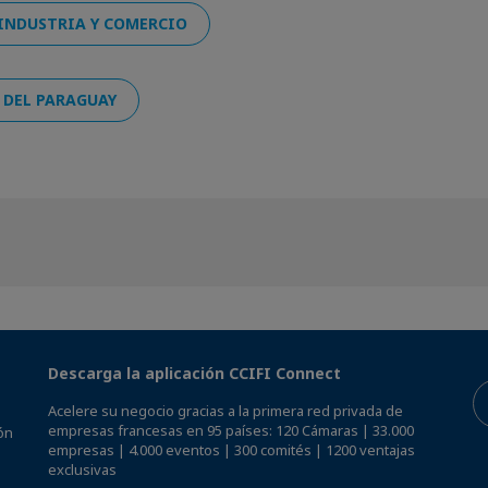
 INDUSTRIA Y COMERCIO
 DEL PARAGUAY
Descarga la aplicación CCIFI Connect
Acelere su negocio gracias a la primera red privada de
empresas francesas en 95 países: 120 Cámaras | 33.000
ón
empresas | 4.000 eventos | 300 comités | 1200 ventajas
exclusivas