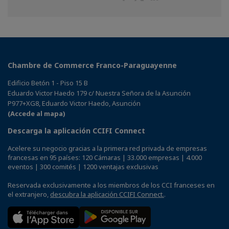
on
on
on
Facebook
Twitter
Linkedin
Chambre de Commerce Franco-Paraguayenne
Edificio Betón 1 - Piso 15 B
Eduardo Victor Haedo 179 c/ Nuestra Señora de la Asunción
P977+XG8, Eduardo Victor Haedo, Asunción
(Accede al mapa)
Descarga la aplicación CCIFI Connect
Acelere su negocio gracias a la primera red privada de empresas
francesas en 95 países: 120 Cámaras | 33.000 empresas | 4.000
eventos | 300 comités | 1200 ventajas exclusivas
Reservada exclusivamente a los miembros de los CCI franceses en
el extranjero,
descubra la aplicación CCIFI Connect.
.